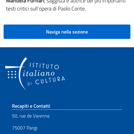
Manuela Furnari
, saggista e autrice dei più importanti
testi critici sull’opera di Paolo Conte.
Naviga nella sezione
Sezione footer
Recapiti e Contatti
50, rue de Varenne
75007 Parigi