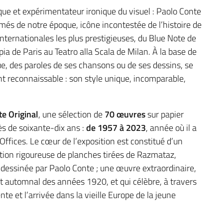
que et expérimentateur ironique du visuel : Paolo Conte
aimés de notre époque, icône incontestée de l’histoire de
nternationales les plus prestigieuses, du Blue Note de
ia de Paris au Teatro alla Scala de Milan. À la base de
que, des paroles de ses chansons ou de ses dessins, se
 reconnaissable : son style unique, incomparable,
e Original
, une sélection de
70 œuvres
sur papier
ès de soixante-dix ans :
de 1957 à 2023
, année où il a
Offices. Le cœur de l’exposition est constitué d’un
tion rigoureuse de planches tirées de Razmataz,
 dessinée par Paolo Conte ; une œuvre extraordinaire,
et automnal des années 1920, et qui célèbre, à travers
te et l’arrivée dans la vieille Europe de la jeune