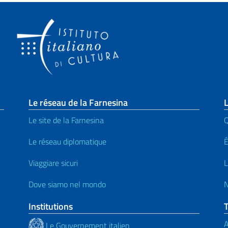
page
Le réseau de la Farnesina
L
Le site de la Farnesina
Le réseau diplomatique
Viaggiare sicuri
L
Dove siamo nel mondo
N
Institutions
A
Le Gouvernement italien