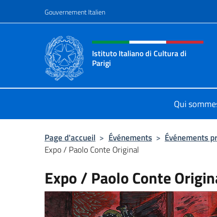
Aller au contenu
Gouvernement Italien
Site Web, social et en-tê
Istituto Italiano di Cultura di
Parigi
Il sito ufficiale dell'Istituto Italiano 
Qui somme
Page d'accueil
>
Événements
>
Événements p
Expo / Paolo Conte Original
Expo / Paolo Conte Origin