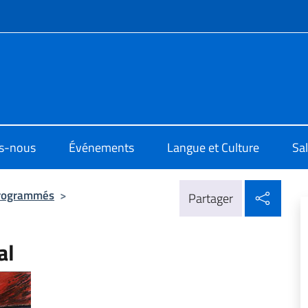
te de menu
di Cultura di Parigi
s-nous
Événements
Langue et Culture
Sal
Parta
rogrammés
>
Partager
al