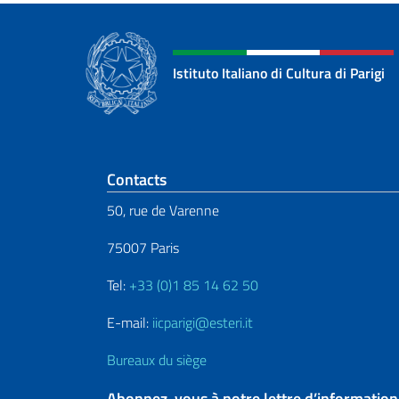
Istituto Italiano di Cultura di Parigi
Section de pied de 
Contacts
50, rue de Varenne
75007 Paris
Tel:
+33 (0)1 85 14 62 50
E-mail:
iicparigi@esteri.it
Bureaux du siège
Abonnez-vous à notre lettre d’information