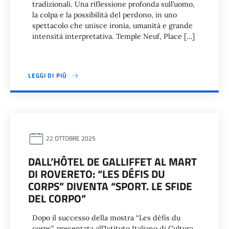
tradizionali. Una riflessione profonda sull’uomo,
la colpa e la possibilità del perdono, in uno
spettacolo che unisce ironia, umanità e grande
intensità interpretativa. Temple Neuf, Place […]
LEGGI DI PIÙ
22 OTTOBRE 2025
DALL’HÔTEL DE GALLIFFET AL MART
DI ROVERETO: “LES DÉFIS DU
CORPS” DIVENTA “SPORT. LE SFIDE
DEL CORPO”
Dopo il successo della mostra “Les défis du
corps”, presentata all’Istituto Italiano di Cultura