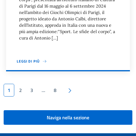
di Parigi dal 16 maggio al 6 settembre 2024
nell’ambito dei Giochi Olimpici di Parigi, il
progetto ideato da Antonio Calbi, direttore
dell’Istituto, approda in Italia con una nuova e
più ampia edizione:“Sport. Le sfide del corpo”, a
cura di Antonio […]
LEGGI DI PIÙ
Paginazione
Pagina successiva
1
2
3
…
8
Naviga nella sezione