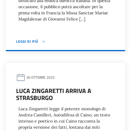
dedicato alla musica barocca italiana. In questa
occasione, il pubblico potrà ascoltare per la
prima volta in Francia la Missa Sanctae Mariae
Magdalenae di Giovanni Felice […]
LEGGI DI PIÙ
30 OTTOBRE 2025
LUCA ZINGARETTI ARRIVA A
STRASBURGO
Luca Zingaretti legge il potente monologo di
Andrea Camilleri, Autodifesa di Caino, un testo
intenso e poetico in cui Caino racconta la
propria versione dei fatti, lontana dai miti