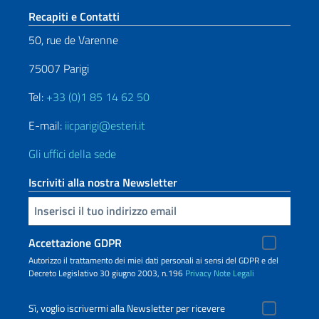
Sezione footer
Recapiti e Contatti
50, rue de Varenne
75007 Parigi
Tel:
+33 (0)1 85 14 62 50
E-mail:
iicparigi@esteri.it
Gli uffici della sede
Iscriviti alla nostra Newsletter
Inserisci la tua email
Accettazione GDPR
Autorizzo il trattamento dei miei dati personali ai sensi del GDPR e del
Decreto Legislativo 30 giugno 2003, n.196
Privacy
Note Legali
Sì, voglio iscrivermi alla Newsletter per ricevere