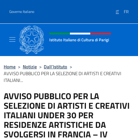
Salta al contenuto
IT
FR
Governo Italiano
Intestazione sito, social e menù
Istituto Italiano di Cultura di Parigi
Il sito ufficiale dell'Istituto Italiano di Cultur
Home
>
Notizie
>
Dall’Istituto
>
AVVISO PUBBLICO PER LA SELEZIONE DI ARTISTI E CREATIVI
ITALIANI...
AVVISO PUBBLICO PER LA
SELEZIONE DI ARTISTI E CREATIVI
ITALIANI UNDER 30 PER
RESIDENZE ARTISTICHE DA
SVOLGERSI IN FRANCIA – IV