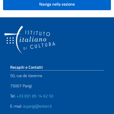
Naviga nella sezione
Sezione footer
Recapiti e Contatti
50, rue de Varenne
75007 Parigi
Tel:
+33 (0)1 85 14 62 50
E-mail:
iicparigi@esteri.it