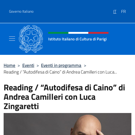
Salta al contenuto
IT
FR
Governo Italiano
Intestazione sito, social e menù
Istituto Italiano di Cultura di Parigi
Il sito ufficiale dell'Istituto Italiano di Cultur
Home
>
Eventi
>
Eventi in programma
>
Reading / “Autodifesa di Caino” di Andrea Camilleri con Luca...
Reading / “Autodifesa di Caino” di
Andrea Camilleri con Luca
Zingaretti