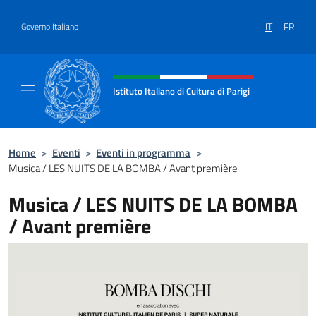
Salta al contenuto
IT
FR
Governo Italiano
Intestazione sito, social e menù
Istituto Italiano di Cultura di Parigi
Il sito ufficiale dell'Istituto Italiano di Cultur
Home
>
Eventi
>
Eventi in programma
>
Musica / LES NUITS DE LA BOMBA / Avant première
Musica / LES NUITS DE LA BOMBA
/ Avant première