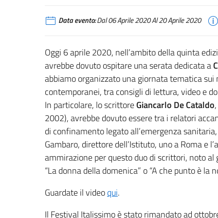
Data evento:
Dal 06 Aprile 2020 Al 20 Aprile 2020
Oggi 6 aprile 2020, nell’ambito della quinta edizion
avrebbe dovuto ospitare una serata dedicata a
C
abbiamo organizzato una giornata tematica sui nos
contemporanei, tra consigli di lettura, video e d
In particolare, lo scrittore
Giancarlo De Cataldo
,
2002), avrebbe dovuto essere tra i relatori acca
di confinamento legato all’emergenza sanitaria, D
Gambaro, direttore dell’Istituto, uno a Roma e l’a
ammirazione per questo duo di scrittori, noto al
“La donna della domenica” o “A che punto è la no
Guardate il video
qui
.
Il Festival Italissimo è stato rimandato ad ottob