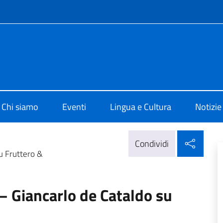
e menù
di Cultura di Parigi
Chi siamo
Eventi
Lingua e Cultura
Notizie
Condi
Condividi
u Fruttero &
– Giancarlo de Cataldo su