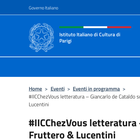
Salta al contenuto
Governo Italiano
Intestazione sito, social 
Istituto Italiano di Cultura di
Parigi
Il sito ufficiale dell'Istituto Italiano 
Home
>
Eventi
>
Eventi in programma
>
#IICChezVous letteratura – Giancarlo de Cataldo s
Lucentini
#IICChezVous letteratura 
Fruttero & Lucentini