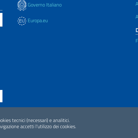
A
Governo Italiano
A
Europa.eu
F
ne di accessibilità
okies tecnici (necessari) e analitici.
2026 Copyright Min
gazione accetti l'utilizzo dei cookies.
Internazionale