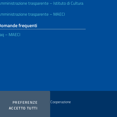
mministrazione trasparente – Istituto di Cultura
mministrazione trasparente – MAECI
Domande frequenti
aq – MAECI
istero degli Affari Esteri e della Cooperazione
COOKIES
PREFERENZE
I COOKIES
ACCETTO TUTTI