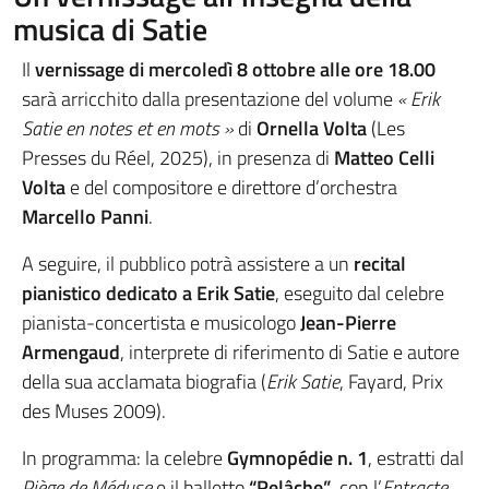
musica di Satie
Il
vernissage di mercoledì 8 ottobre alle ore 18.00
sarà arricchito dalla presentazione del volume
« Erik
Satie en notes et en mots »
di
Ornella Volta
(Les
Presses du Réel, 2025), in presenza di
Matteo Celli
Volta
e del compositore e direttore d’orchestra
Marcello Panni
.
A seguire, il pubblico potrà assistere a un
recital
pianistico dedicato a Erik Satie
, eseguito dal celebre
pianista-concertista e musicologo
Jean-Pierre
Armengaud
, interprete di riferimento di Satie e autore
della sua acclamata biografia (
Erik Satie
, Fayard, Prix
des Muses 2009).
In programma: la celebre
Gymnopédie n. 1
, estratti dal
Piège de Méduse
e il balletto
“Relâche”
, con l’
Entracte