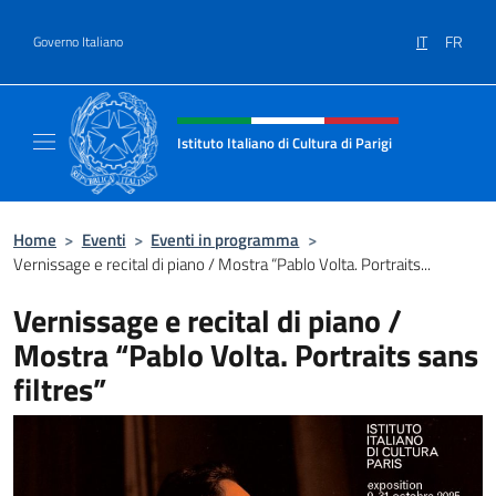
Salta al contenuto
IT
FR
Governo Italiano
Intestazione sito, social e menù
Istituto Italiano di Cultura di Parigi
Il sito ufficiale dell'Istituto Italiano di Cultur
Home
>
Eventi
>
Eventi in programma
>
Vernissage e recital di piano / Mostra “Pablo Volta. Portraits...
Vernissage e recital di piano /
Mostra “Pablo Volta. Portraits sans
filtres”