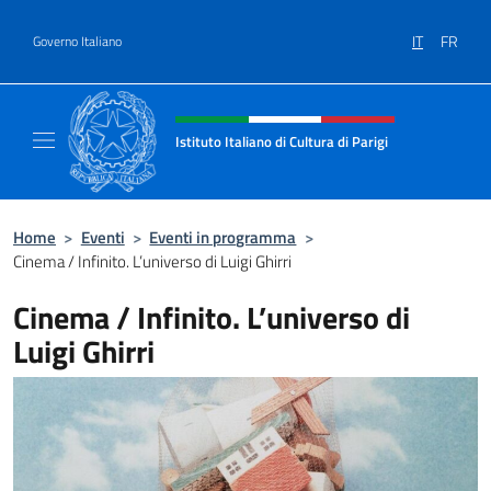
Salta al contenuto
IT
FR
Governo Italiano
Intestazione sito, social e menù
Istituto Italiano di Cultura di Parigi
Il sito ufficiale dell'Istituto Italiano di Cultur
Home
>
Eventi
>
Eventi in programma
>
Cinema / Infinito. L’universo di Luigi Ghirri
Cinema / Infinito. L’universo di
Luigi Ghirri