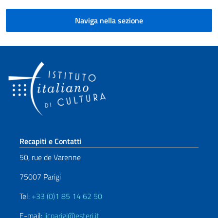
Naviga nella sezione
Sezione footer
Recapiti e Contatti
50, rue de Varenne
75007 Parigi
Tel:
+33 (0)1 85 14 62 50
E-mail:
iicparigi@esteri.it