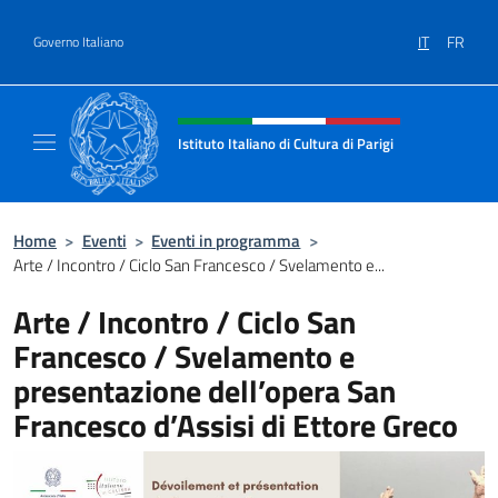
Salta al contenuto
IT
FR
Governo Italiano
Intestazione sito, social e menù
Istituto Italiano di Cultura di Parigi
Il sito ufficiale dell'Istituto Italiano di Cultur
Home
>
Eventi
>
Eventi in programma
>
Arte / Incontro / Ciclo San Francesco / Svelamento e...
Arte / Incontro / Ciclo San
Francesco / Svelamento e
presentazione dell’opera San
Francesco d’Assisi di Ettore Greco