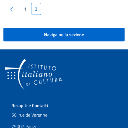
Paginazione
Pagina precedente
1
2
Naviga nella sezione
Sezione footer
Recapiti e Contatti
50, rue de Varenne
75007 Parigi