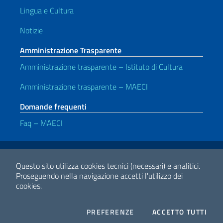
Lingua e Cultura
Notizie
Amministrazione Trasparente
Amministrazione trasparente – Istituto di Cultura
Amministrazione trasparente – MAECI
Domande frequenti
Faq – MAECI
Link Utili
Note legali
Privacy e cookie policy
Dichiarazione di accessibilità
Questo sito utilizza cookies tecnici (necessari) e analitici.
Proseguendo nella navigazione accetti l'utilizzo dei
cookies.
2026 Copyright Ministero degli Affari Esteri e della Cooperazione
Internazionale
COOKIES
I CO
PREFERENZE
ACCETTO TUTTI
Facebook
Twitter
Whatsapp