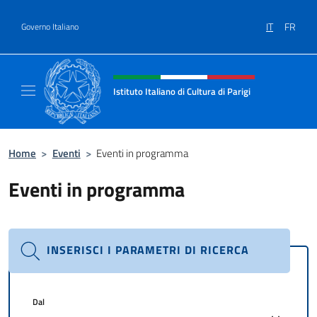
Salta al contenuto
IT
FR
Governo Italiano
Intestazione sito, social e menù
Istituto Italiano di Cultura di Parigi
Il sito ufficiale dell'Istituto Italiano di Cultur
Home
>
Eventi
>
Eventi in programma
Eventi in programma
INSERISCI I PARAMETRI DI RICERCA
Dal