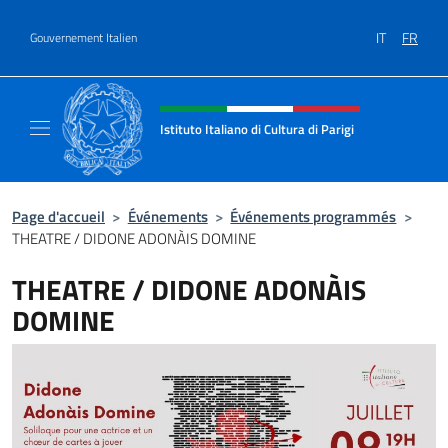
Aller au contenu
IT
FR
Gouvernement Italien
Site Web, social et en-tête de m
Istituto Italiano di Cultura di Parigi
Il sito ufficiale dell'Istituto Italiano di Cultur
Page d'accueil
>
Événements
>
Événements programmés
>
THEATRE / DIDONE ADONÀIS DOMINE
THEATRE / DIDONE ADONÀIS
DOMINE