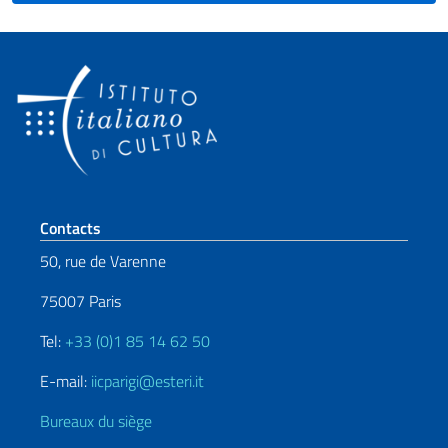
Section de pied de page
Contacts
50, rue de Varenne
75007 Paris
Tel:
+33 (0)1 85 14 62 50
E-mail:
iicparigi@esteri.it
Bureaux du siège