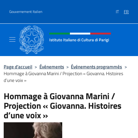
Aller au contenu
IT
FR
Gouvernement Italien
Site Web, social et en-tête de m
Istituto Italiano di Cultura di Parigi
Il sito ufficiale dell'Istituto Italiano di Cultur
Page d'accueil
>
Événements
>
Événements programmés
>
Hommage à Giovanna Marini / Projection « Giovanna. Histoires
d’une voix »
Hommage à Giovanna Marini /
Projection « Giovanna. Histoires
d’une voix »