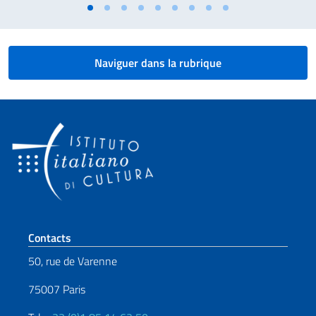
Naviguer dans la rubrique
Section de pied de page
Contacts
50, rue de Varenne
75007 Paris