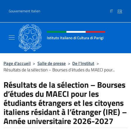
Aller au contenu
IT
FR
Gouvernement Italien
Site Web, social et en-tête de m
Istituto Italiano di Cultura di Parigi
Il sito ufficiale dell'Istituto Italiano di Cultur
Page d'accueil
>
Salle de presse
>
De l’Institut
>
Résultats de la sélection – Bourses d’études du MAECI pour...
Résultats de la sélection – Bourses
d’études du MAECI pour les
étudiants étrangers et les citoyens
italiens résidant à l’étranger (IRE) –
Année universitaire 2026-2027