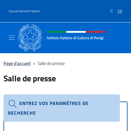
Aller au contenu
IT
FR
Gouvernement Italien
Site Web, social et en-tête de m
Istituto Italiano di Cultura di Parigi
Il sito ufficiale dell'Istituto Italiano di Cultur
Page d'accueil
>
Salle de presse
Salle de presse
ENTREZ VOS PARAMÈTRES DE
RECHERCHE