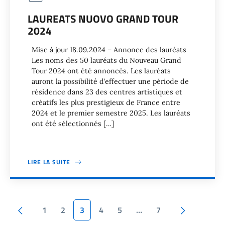
LAUREATS NUOVO GRAND TOUR
2024
Mise à jour 18.09.2024 – Annonce des lauréats
Les noms des 50 lauréats du Nouveau Grand
Tour 2024 ont été annoncés. Les lauréats
auront la possibilité d’effectuer une période de
résidence dans 23 des centres artistiques et
créatifs les plus prestigieux de France entre
2024 et le premier semestre 2025. Les lauréats
ont été sélectionnés […]
LIRE LA SUITE
Pagination
Page précédente
Page suiv
1
2
3
4
5
…
7