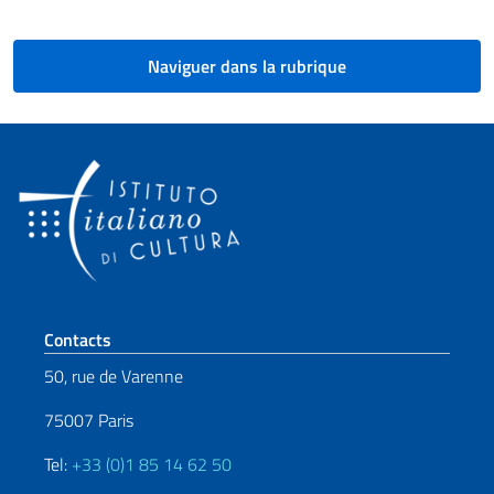
Naviguer dans la rubrique
Section de pied de page
Contacts
50, rue de Varenne
75007 Paris
Tel:
+33 (0)1 85 14 62 50