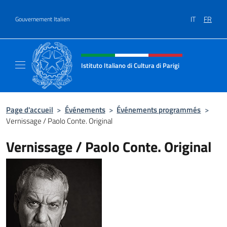
Aller au contenu
IT
FR
Gouvernement Italien
Site Web, social et en-tête de m
Istituto Italiano di Cultura di Parigi
Il sito ufficiale dell'Istituto Italiano di Cultur
Page d'accueil
>
Événements
>
Événements programmés
>
Vernissage / Paolo Conte. Original
Vernissage / Paolo Conte. Original