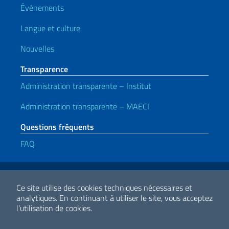
Événements
Langue et culture
Nouvelles
Transparence
Administration transparente – Institut
Administration transparente – MAECI
Questions fréquents
FAQ
Liens utiles
Note legali
Privacy e cookie policy
Dichiarazione di accessibilità
Ce site utilise des cookies techniques nécessaires et
analytiques.
En continuant à utiliser le site, vous acceptez
l’utilisation de cookies.
2026 Droits d'auteur Ministero degli Affari Esteri e della Cooperazione