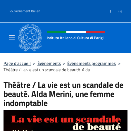
Aller au contenu
IT
FR
Gouvernement Italien
Site Web, social et en-tête de m
Istituto Italiano di Cultura di Parigi
Il sito ufficiale dell'Istituto Italiano di Cultur
Page d'accueil
>
Événements
>
Événements programmés
>
Théâtre / La vie est un scandale de beauté. Alda...
Théâtre / La vie est un scandale de
beauté. Alda Merini, une femme
indomptable