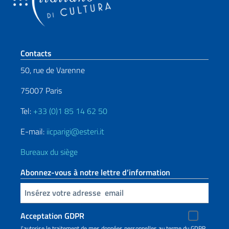
Section de pied de page
Contacts
50, rue de Varenne
75007 Paris
Tel:
+33 (0)1 85 14 62 50
E-mail:
iicparigi@esteri.it
Bureaux du siège
Abonnez-vous à notre lettre d’information
Insert your email
Acceptation GDPR
J’autorise le traitement de mes données personnelles au terme du GDPR