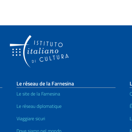
page
Le réseau de la Farnesina
L
Le site de la Farnesina
Le réseau diplomatique
Viaggiare sicuri
L
Dove siamo nel mondo
N