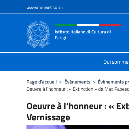
Aller au contenu
Gouvernement Italien
Site Web, social et en-tê
Istituto Italiano di Cultura di
Parigi
Il sito ufficiale dell'Istituto Italiano 
Qui somme
Page d'accueil
>
Événements
>
Événements p
Oeuvre à l’honneur : « Extinction » de Max Papesc
Oeuvre à l’honneur : « Ex
Vernissage