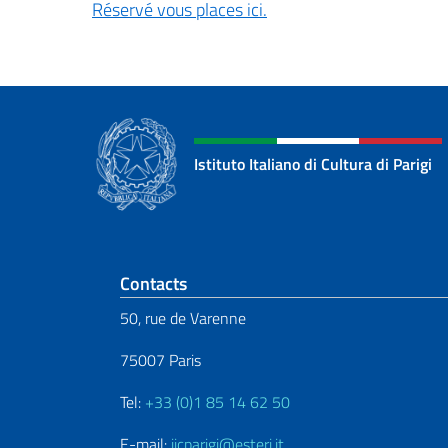
Réservé vous places ici.
Istituto Italiano di Cultura di Parigi
Section de pied de 
Contacts
50, rue de Varenne
75007 Paris
Tel:
+33 (0)1 85 14 62 50
E-mail:
iicparigi@esteri.it