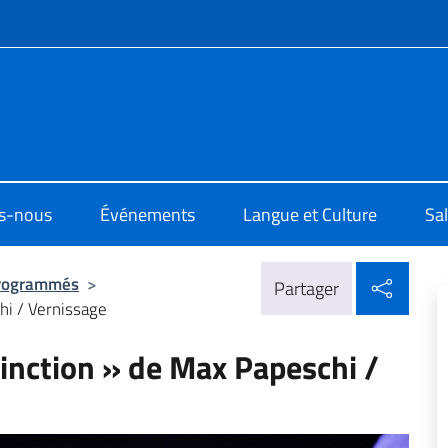
te de menu
di Cultura di Parigi
s-nous
Événements
Langue et Culture
Sal
Parta
rogrammés
>
Partager
hi / Vernissage
tinction » de Max Papeschi /