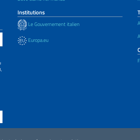
Institutions
A
Le Gouvernement italien
A
Europa.eu
u
,