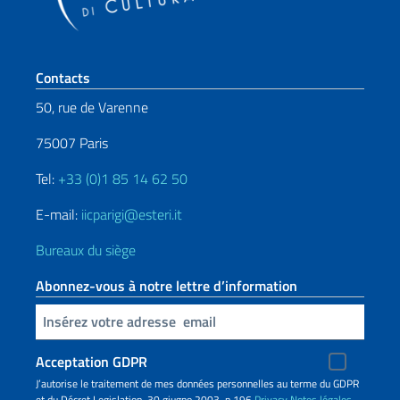
Section de pied de page
Contacts
50, rue de Varenne
75007 Paris
Tel:
+33 (0)1 85 14 62 50
E-mail:
iicparigi@esteri.it
Bureaux du siège
Abonnez-vous à notre lettre d’information
Insert your email
Acceptation GDPR
J’autorise le traitement de mes données personnelles au terme du GDPR
et du Décret Legislation 30 giugno 2003, n.196
Privacy
Notes légales