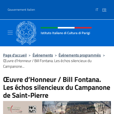
Aller au contenu
IT
FR
Gouvernement Italien
Site Web, social et en-tête de m
Istituto Italiano di Cultura di Parigi
Il sito ufficiale dell'Istituto Italiano di Cultur
Page d'accueil
>
Événements
>
Événements programmés
>
Œuvre d’Honneur / Bill Fontana. Les échos silencieux du
Campanone...
Œuvre d’Honneur / Bill Fontana.
Les échos silencieux du Campanone
de Saint-Pierre