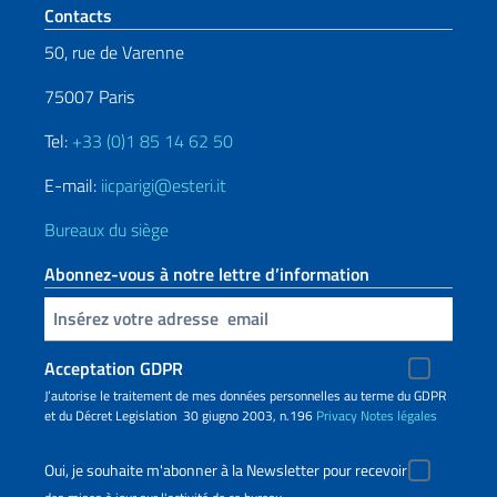
Section de pied de page
Contacts
50, rue de Varenne
75007 Paris
Tel:
+33 (0)1 85 14 62 50
E-mail:
iicparigi@esteri.it
Bureaux du siège
Abonnez-vous à notre lettre d’information
Insert your email
Acceptation GDPR
J’autorise le traitement de mes données personnelles au terme du GDPR
et du Décret Legislation 30 giugno 2003, n.196
Privacy
Notes légales
Oui, je souhaite m'abonner à la Newsletter pour recevoir