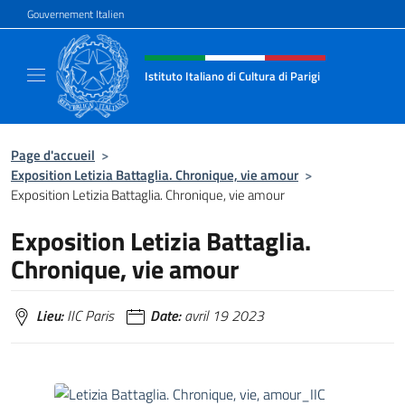
Aller au contenu
Gouvernement Italien
Site Web, social et en-tête de m
Istituto Italiano di Cultura di Parigi
Il sito ufficiale dell'Istituto Italiano di Cultur
Page d'accueil
>
Exposition Letizia Battaglia. Chronique, vie amour
>
Exposition Letizia Battaglia. Chronique, vie amour
Exposition Letizia Battaglia.
Chronique, vie amour
Lieu:
IIC Paris
Date:
avril 19 2023