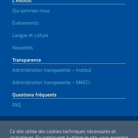
L’Institut
Qui sommes-nous
Événements
Langue et culture
Nouvelles
Transparence
Administration transparente – Institut
Administration transparente – MAECI
Questions fréquents
FAQ
Liens utiles
Note legali
Privacy e cookie policy
Dichiarazione di accessibilità
Ce site utilise des cookies techniques nécessaires et
analytiques.
En continuant à utiliser le site, vous acceptez